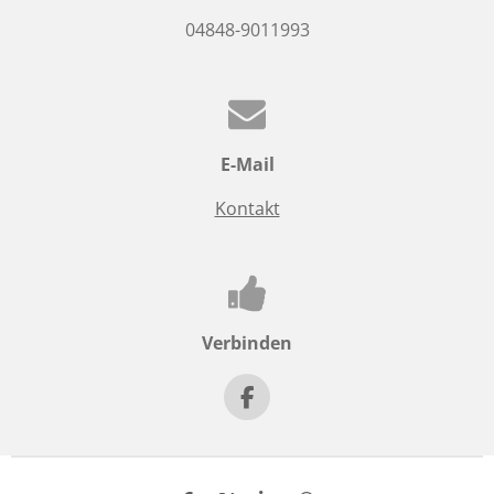
04848-9011993
E-Mail
Kontakt
Verbinden
F
a
c
e
b