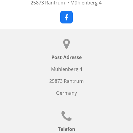
25873 Rantrum • Mühlenberg 4
F
a
c
e
b
o
o
Post-Adresse
k
Mühlenberg 4
25873 Rantrum
Germany
Telefon