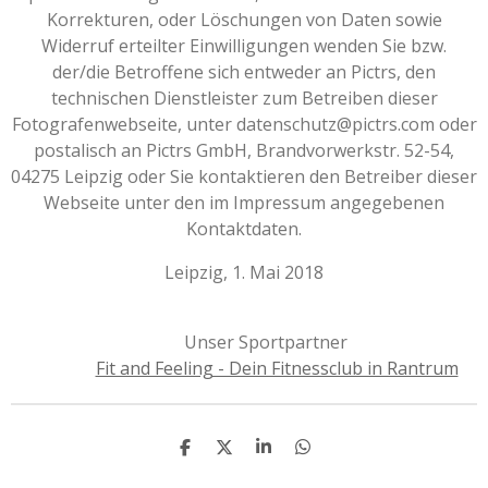
Korrekturen, oder Löschungen von Daten sowie
Widerruf erteilter Einwilligungen wenden Sie bzw.
der/die Betroffene sich entweder an Pictrs, den
technischen Dienstleister zum Betreiben dieser
Fotografenwebseite, unter datenschutz@pictrs.com oder
postalisch an Pictrs GmbH, Brandvorwerkstr. 52-54,
04275 Leipzig oder Sie kontaktieren den Betreiber dieser
Webseite unter den im Impressum angegebenen
Kontaktdaten.
Leipzig, 1. Mai 2018
Unser Sportpartner
Fit and Feeling - Dein Fitnessclub in Rantrum
T
T
T
T
e
e
e
e